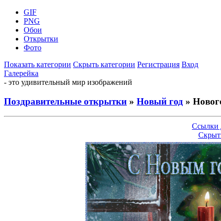
GIF
PNG
Обои
Открытки
Фото
Показать категории
Скрыть категории
Регистрация
Вход
Галерейка
- это удивительный мир изображений
Поздравительные открытки
»
Новый год
» Новог
Ссылки 
Скрыт