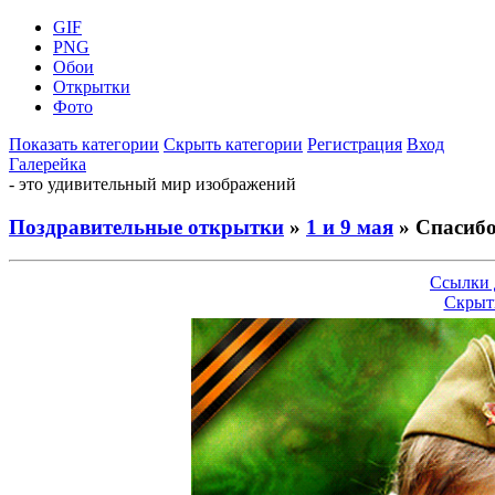
GIF
PNG
Обои
Открытки
Фото
Показать категории
Скрыть категории
Регистрация
Вход
Галерейка
- это удивительный мир изображений
Поздравительные открытки
»
1 и 9 мая
» Спасиб
Ссылки 
Скрыт