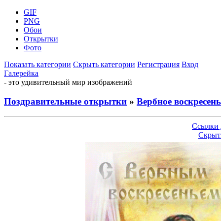
GIF
PNG
Обои
Открытки
Фото
Показать категории
Скрыть категории
Регистрация
Вход
Галерейка
- это удивительный мир изображений
Поздравительные открытки
»
Вербное воскресень
Ссылки 
Скрыт