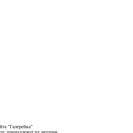
йта "Галерейка"
те, принадлежат их авторам.