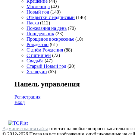
Крещение
(44)
Масленица
(42)
Новый год
(140)
Открытки с надписями
(146)
Пасха
(112)
Пожелания на день
(70)
Понедельник
(23)
Прощеное воскресенье
(10)
Рождество
(61)
С днём Рождения
(88)
С пятницей
(72)
Свадьба
(47)
Старый Новый год
(20)
Хэллоуин
(63)
Панель управления
Регистрация
Вход
Администрация сайта
ответит на любые вопросы касательно са
© 2012-2026 Права на все изображения, опубликованные на сай