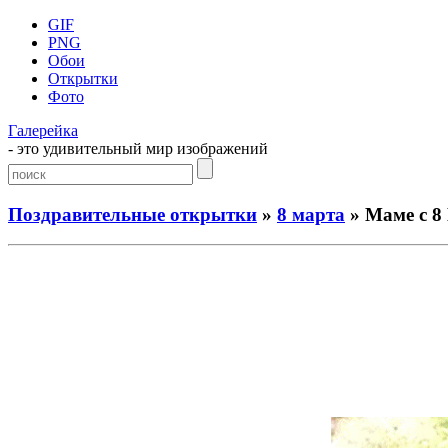
GIF
PNG
Обои
Открытки
Фото
Галерейка
- это удивительный мир изображений
Поздравительные открытки
»
8 марта
» Маме с 8