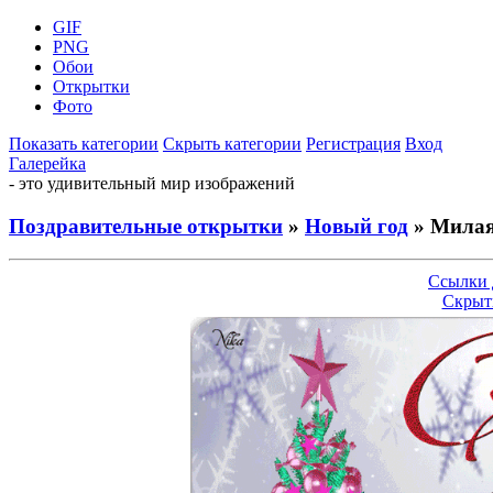
GIF
PNG
Обои
Открытки
Фото
Показать категории
Скрыть категории
Регистрация
Вход
Галерейка
- это удивительный мир изображений
Поздравительные открытки
»
Новый год
» Милая
Ссылки 
Скрыт