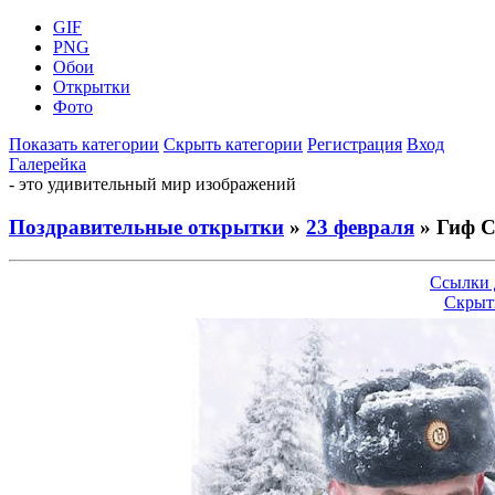
GIF
PNG
Обои
Открытки
Фото
Показать категории
Скрыть категории
Регистрация
Вход
Галерейка
- это удивительный мир изображений
Поздравительные открытки
»
23 февраля
» Гиф С
Ссылки 
Скрыт