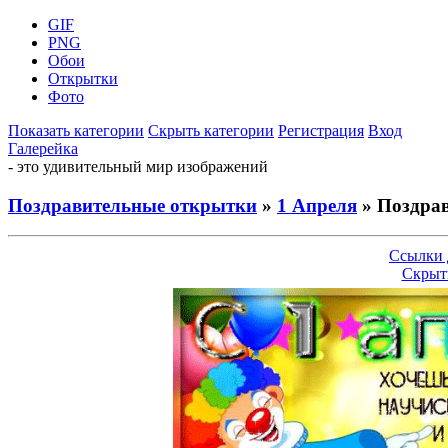
GIF
PNG
Обои
Открытки
Фото
Показать категории
Скрыть категории
Регистрация
Вход
Галерейка
- это удивительный мир изображений
Поздравительные открытки
»
1 Апреля
» Поздрав
Ссылки 
Скрыт