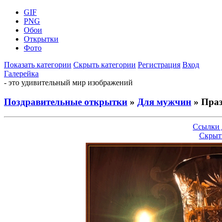
GIF
PNG
Обои
Открытки
Фото
Показать категории
Скрыть категории
Регистрация
Вход
Галерейка
- это удивительный мир изображений
Поздравительные открытки
»
Для мужчин
» Пра
Ссылки 
Скрыт