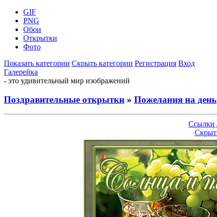
GIF
PNG
Обои
Открытки
Фото
Показать категории
Скрыть категории
Регистрация
Вход
Галерейка
- это удивительный мир изображений
Поздравительные открытки
»
Пожелания на день
Ссылки 
Скрыт