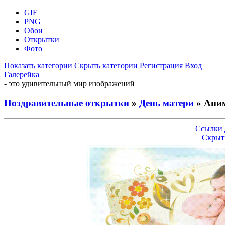
GIF
PNG
Обои
Открытки
Фото
Показать категории
Скрыть категории
Регистрация
Вход
Галерейка
- это удивительный мир изображений
Поздравительные открытки
»
День матери
» Аним
Ссылки 
Скрыт