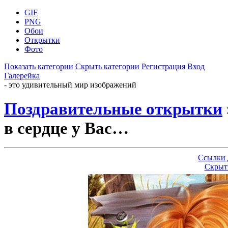
GIF
PNG
Обои
Открытки
Фото
Показать категории
Скрыть категории
Регистрация
Вход
Галерейка
- это удивительный мир изображений
Поздравительные открытки
в сердце у Вас…
Ссылки 
Скрыт