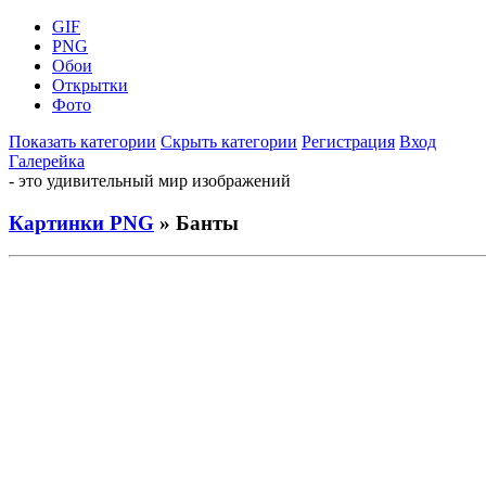
GIF
PNG
Обои
Открытки
Фото
Показать категории
Скрыть категории
Регистрация
Вход
Галерейка
- это удивительный мир изображений
Картинки PNG
» Банты