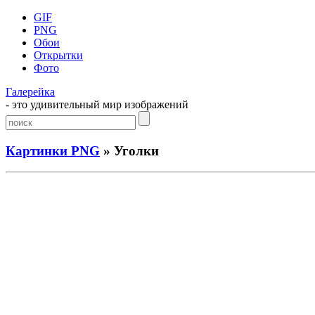
GIF
PNG
Обои
Открытки
Фото
Галерейка
- это удивительный мир изображений
Картинки PNG
» Уголки