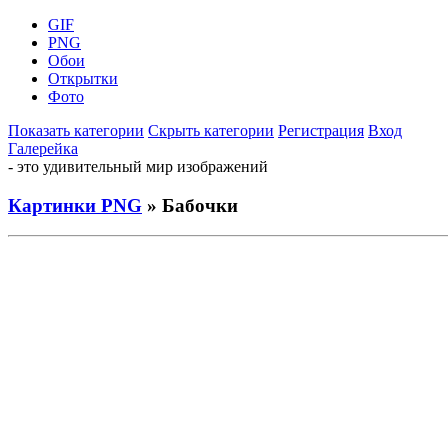
GIF
PNG
Обои
Открытки
Фото
Показать категории
Скрыть категории
Регистрация
Вход
Галерейка
- это удивительный мир изображений
Картинки PNG
» Бабочки