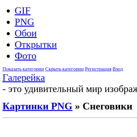
GIF
PNG
Обои
Открытки
Фото
Показать категории
Скрыть категории
Регистрация
Вход
Галерейка
- это удивительный мир изобра
Картинки PNG
» Снеговики