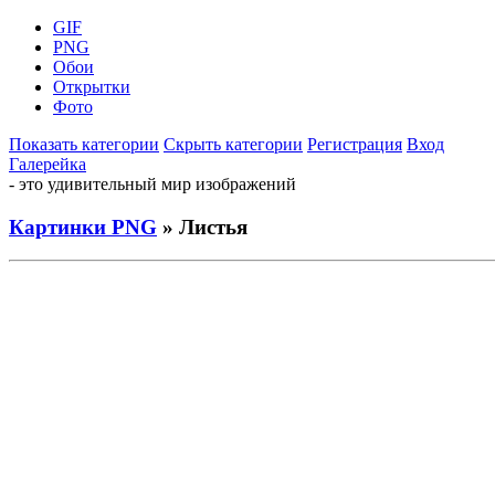
GIF
PNG
Обои
Открытки
Фото
Показать категории
Скрыть категории
Регистрация
Вход
Галерейка
- это удивительный мир изображений
Картинки PNG
» Листья