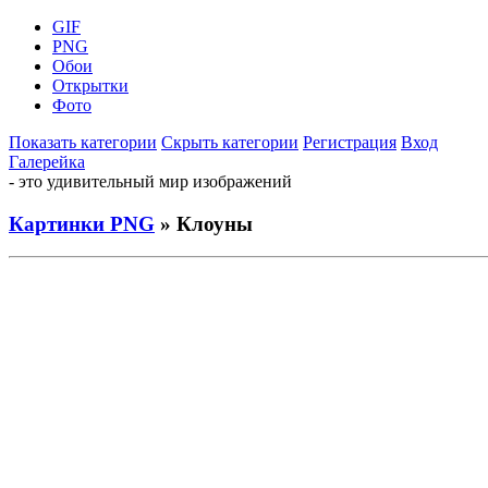
GIF
PNG
Обои
Открытки
Фото
Показать категории
Скрыть категории
Регистрация
Вход
Галерейка
- это удивительный мир изображений
Картинки PNG
» Клоуны