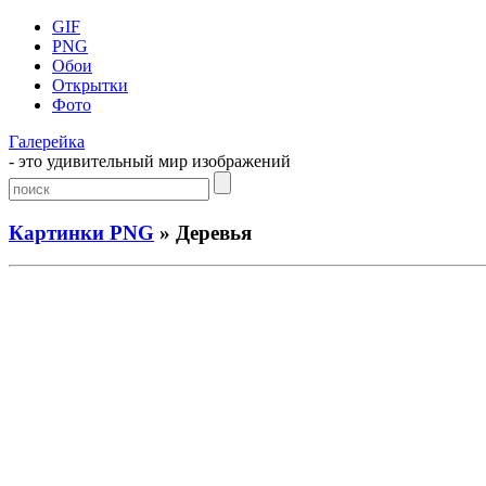
GIF
PNG
Обои
Открытки
Фото
Галерейка
- это удивительный мир изображений
Картинки PNG
» Деревья