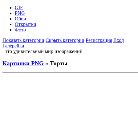
GIF
PNG
Обои
Открытки
Фото
Показать категории
Скрыть категории
Регистрация
Вход
Галерейка
- это удивительный мир изображений
Картинки PNG
» Торты