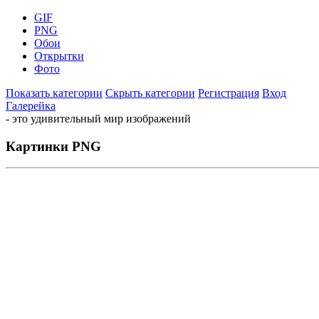
GIF
PNG
Обои
Открытки
Фото
Показать категории
Скрыть категории
Регистрация
Вход
Галерейка
- это удивительный мир изображений
Картинки PNG