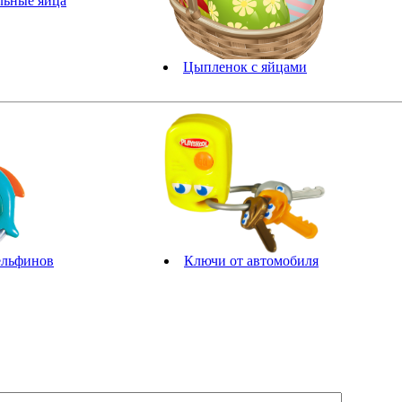
льные яйца
Цыпленок с яйцами
ельфинов
Ключи от автомобиля