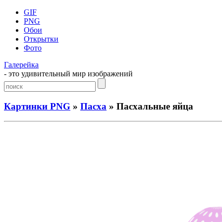
GIF
PNG
Обои
Открытки
Фото
Галерейка
- это удивительный мир изображений
Картинки PNG
»
Пасха
» Пасхальные яйца