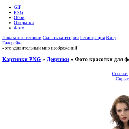
GIF
PNG
Обои
Открытки
Фото
Показать категории
Скрыть категории
Регистрация
Вход
Галерейка
- это удивительный мир изображений
Картинки PNG
»
Девушки
» Фото красотки для 
Ссылки 
Скрыт