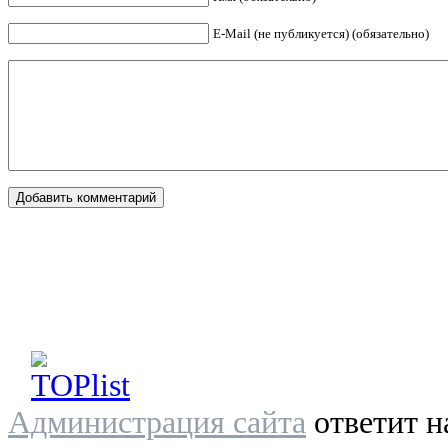
E-Mail (не публикуется) (обязательно)
Администрация сайта
ответит н