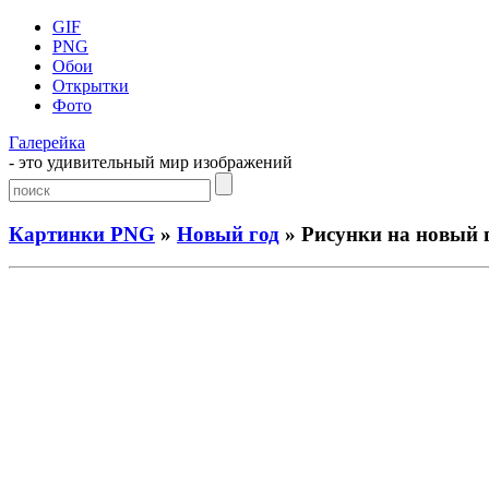
GIF
PNG
Обои
Открытки
Фото
Галерейка
- это удивительный мир изображений
Картинки PNG
»
Новый год
» Рисунки на новый 