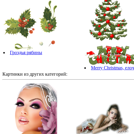
Гроздья рябины
Merry Christmas, ело
Картинки из других категорий: