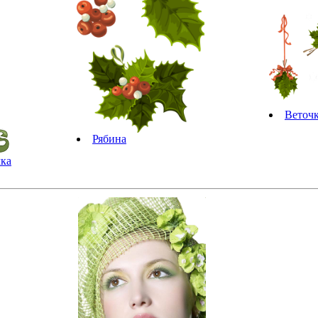
Веточк
Рябина
чка