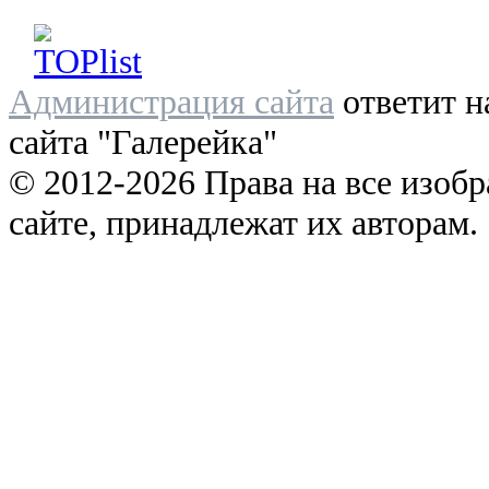
Администрация сайта
ответит н
сайта "Галерейка"
© 2012-2026 Права на все изоб
сайте, принадлежат их авторам.