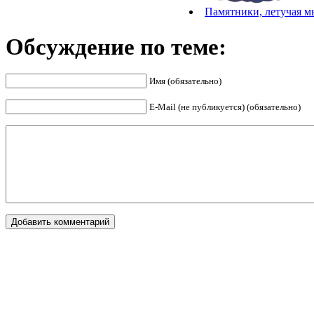
Памятники, летучая м
Обсуждение по теме:
Имя (обязательно)
E-Mail (не публикуется) (обязательно)