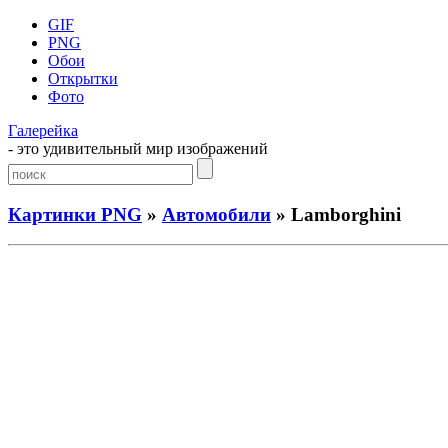
GIF
PNG
Обои
Открытки
Фото
Галерейка
- это удивительный мир изображений
Картинки PNG
»
Автомобили
» Lamborghini