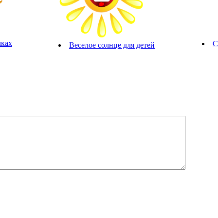
чках
С
Веселое солнце для детей