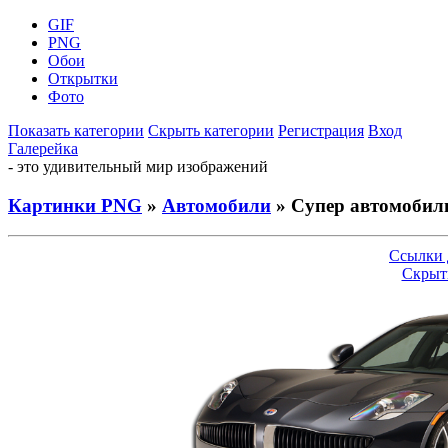
GIF
PNG
Обои
Открытки
Фото
Показать категории
Скрыть категории
Регистрация
Вход
Галерейка
- это удивительный мир изображений
Картинки PNG
»
Автомобили
» Супер автомобил
Ссылки 
Скрыт