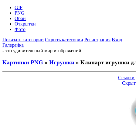
GIF
PNG
Обои
Открытки
Фото
Показать категории
Скрыть категории
Регистрация
Вход
Галерейка
- это удивительный мир изображений
Картинки PNG
»
Игрушки
» Клипарт игрушки дл
Ссылки 
Скрыт