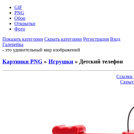
GIF
PNG
Обои
Открытки
Фото
Показать категории
Скрыть категории
Регистрация
Вход
Галерейка
- это удивительный мир изображений
Картинки PNG
»
Игрушки
» Детский телефон
Ссылки 
Скрыт