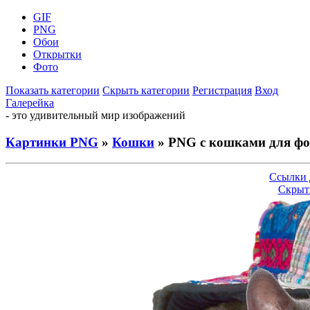
GIF
PNG
Обои
Открытки
Фото
Показать категории
Скрыть категории
Регистрация
Вход
Галерейка
- это удивительный мир изображений
Картинки PNG
»
Кошки
» PNG с кошками для ф
Ссылки 
Скрыт