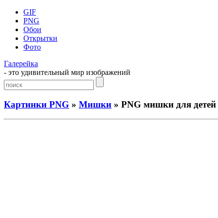
GIF
PNG
Обои
Открытки
Фото
Галерейка
- это удивительный мир изображений
Картинки PNG
»
Мишки
» PNG мишки для детей