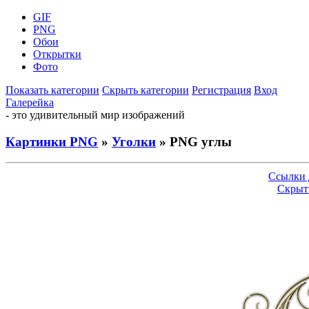
GIF
PNG
Обои
Открытки
Фото
Показать категории
Скрыть категории
Регистрация
Вход
Галерейка
- это удивительный мир изображений
Картинки PNG
»
Уголки
» PNG углы
Ссылки 
Скрыт