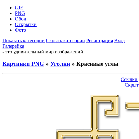
GIF
PNG
Обои
Открытки
Фото
Показать категории
Скрыть категории
Регистрация
Вход
Галерейка
- это удивительный мир изображений
Картинки PNG
»
Уголки
» Красивые углы
Ссылки 
Скрыт