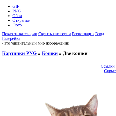
GIF
PNG
Обои
Открытки
Фото
Показать категории
Скрыть категории
Регистрация
Вход
Галерейка
- это удивительный мир изображений
Картинки PNG
»
Кошки
» Две кошки
Ссылки 
Скрыт