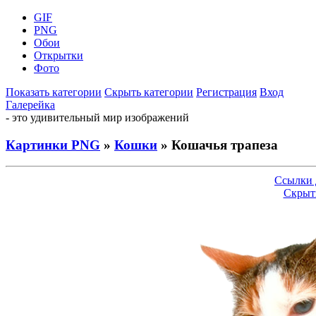
GIF
PNG
Обои
Открытки
Фото
Показать категории
Скрыть категории
Регистрация
Вход
Галерейка
- это удивительный мир изображений
Картинки PNG
»
Кошки
» Кошачья трапеза
Ссылки 
Скрыт