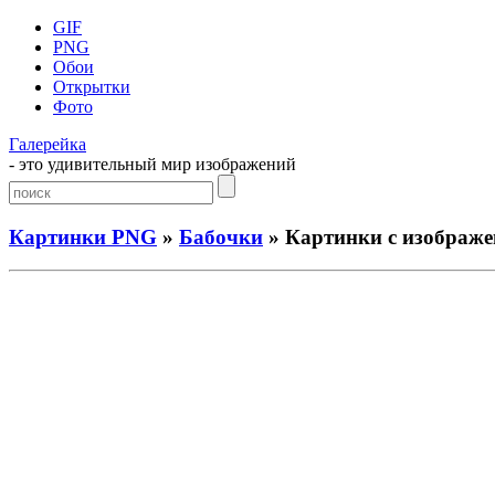
GIF
PNG
Обои
Открытки
Фото
Галерейка
- это удивительный мир изображений
Картинки PNG
»
Бабочки
» Картинки с изображе