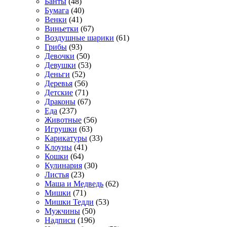
Банты
(48)
Бумага
(40)
Венки
(41)
Виньетки
(67)
Воздушные шарики
(61)
Грибы
(93)
Девочки
(50)
Девушки
(53)
Деньги
(52)
Деревья
(56)
Детские
(71)
Драконы
(67)
Еда
(237)
Животные
(56)
Игрушки
(63)
Карикатуры
(33)
Клоуны
(41)
Кошки
(64)
Кулинария
(30)
Листья
(23)
Маша и Медведь
(62)
Мишки
(71)
Мишки Тедди
(53)
Мужчины
(50)
Надписи
(196)