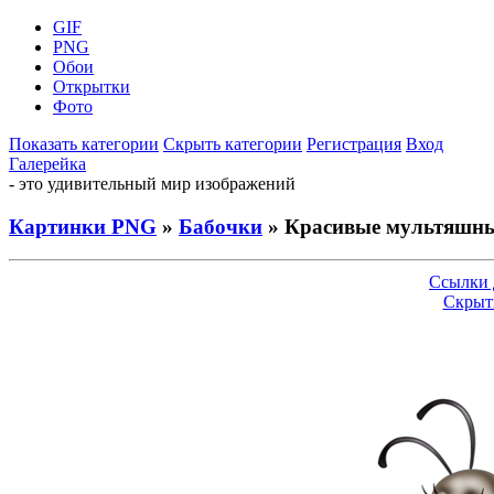
GIF
PNG
Обои
Открытки
Фото
Показать категории
Скрыть категории
Регистрация
Вход
Галерейка
- это удивительный мир изображений
Картинки PNG
»
Бабочки
» Красивые мультяшны
Ссылки 
Скрыт