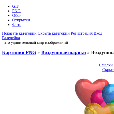
GIF
PNG
Обои
Открытки
Фото
Показать категории
Скрыть категории
Регистрация
Вход
Галерейка
- это удивительный мир изображений
Картинки PNG
»
Воздушные шарики
» Воздушные
Ссылки 
Скрыт