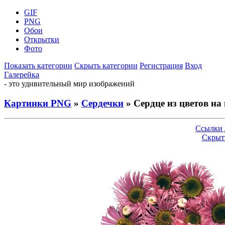
GIF
PNG
Обои
Открытки
Фото
Показать категории
Скрыть категории
Регистрация
Вход
Галерейка
- это удивительный мир изображений
Картинки PNG
»
Сердечки
» Сердце из цветов на
Ссылки 
Скрыт