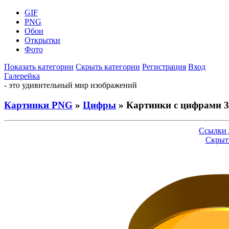
GIF
PNG
Обои
Открытки
Фото
Показать категории
Скрыть категории
Регистрация
Вход
Галерейка
- это удивительный мир изображений
Картинки PNG
»
Цифры
» Картинки с цифрами 3
Ссылки 
Скрыт