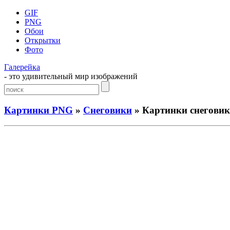
GIF
PNG
Обои
Открытки
Фото
Галерейка
- это удивительный мир изображений
Картинки PNG
»
Снеговики
» Картинки снеговик