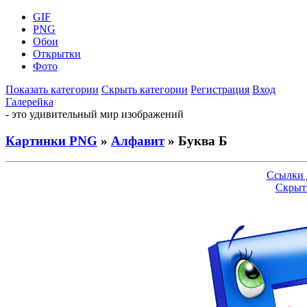
GIF
PNG
Обои
Открытки
Фото
Показать категории
Скрыть категории
Регистрация
Вход
Галерейка
- это удивительный мир изображений
Картинки PNG
»
Алфавит
» Буква Б
Ссылки 
Скрыт