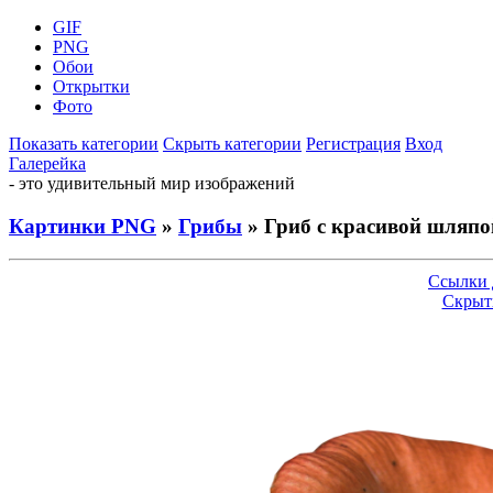
GIF
PNG
Обои
Открытки
Фото
Показать категории
Скрыть категории
Регистрация
Вход
Галерейка
- это удивительный мир изображений
Картинки PNG
»
Грибы
» Гриб с красивой шляпо
Ссылки 
Скрыт