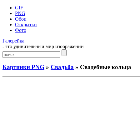
GIF
PNG
Обои
Открытки
Фото
Галерейка
- это удивительный мир изображений
Картинки PNG
»
Свадьба
» Свадебные кольца