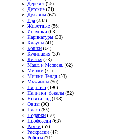
Деревья
(56)
Детские
(71)
Драконы
(67)
Еда
(237)
Животные
(56)
Игрушки
(63)
Карикатуры
(33)
Клоуны
(41)
Кошки
(64)
Кулинария
(30)
Листья
(23)
Маша и Медведь
(62)
Мишки
(71)
Мишки Тедди
(53)
Мужчины
(50)
Надписи
(196)
Напитки, бокалы
(52)
Новый год
(198)
Овцы
(30)
Пасха
(65)
Подарки
(50)
Профессии
(63)
Рамки
(55)
Раскраски
(47)
Роботы
(51)