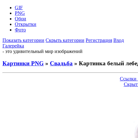
GIF
PNG
Обои
Открытки
Фото
Показать категории
Скрыть категории
Регистрация
Вход
Галерейка
- это удивительный мир изображений
Картинки PNG
»
Свадьба
» Картинка белый лебе
Ссылки 
Скрыт