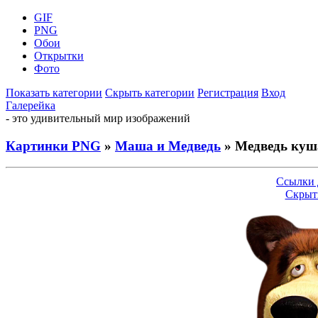
GIF
PNG
Обои
Открытки
Фото
Показать категории
Скрыть категории
Регистрация
Вход
Галерейка
- это удивительный мир изображений
Картинки PNG
»
Маша и Медведь
» Медведь куш
Ссылки 
Скрыт