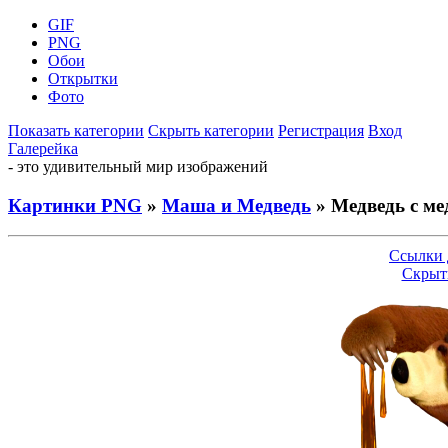
GIF
PNG
Обои
Открытки
Фото
Показать категории
Скрыть категории
Регистрация
Вход
Галерейка
- это удивительный мир изображений
Картинки PNG
»
Маша и Медведь
» Медведь с ме
Ссылки 
Скрыт