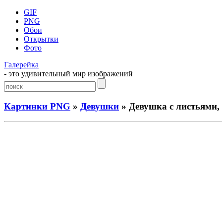
GIF
PNG
Обои
Открытки
Фото
Галерейка
- это удивительный мир изображений
Картинки PNG
»
Девушки
» Девушка с листьями, 