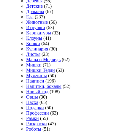
Деревья
(56)
Детские
(71)
Драконы
(67)
Еда
(237)
Животные
(56)
Игрушки
(63)
Карикатуры
(33)
Клоуны
(41)
Кошки
(64)
Кулинария
(30)
Листья
(23)
Маша и Медведь
(62)
Мишки
(71)
Мишки Тедди
(53)
Мужчины
(50)
Надписи
(196)
Напитки, бокалы
(52)
Новый год
(198)
Овцы
(30)
Пасха
(65)
Подарки
(50)
Профессии
(63)
Рамки
(55)
Раскраски
(47)
Роботы
(51)