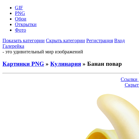
GIF
PNG
Обои
Открытки
Фото
Показать категории
Скрыть категории
Регистрация
Вход
Галерейка
- это удивительный мир изображений
Картинки PNG
»
Кулинария
» Банан повар
Ссылки 
Скрыт