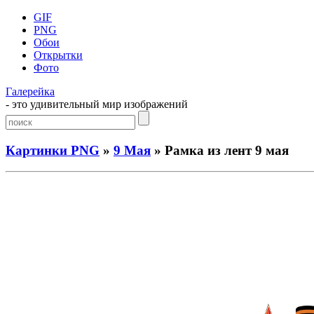
GIF
PNG
Обои
Открытки
Фото
Галерейка
- это удивительный мир изображений
Картинки PNG
»
9 Мая
» Рамка из лент 9 мая