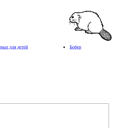
ных для детей
Бобер