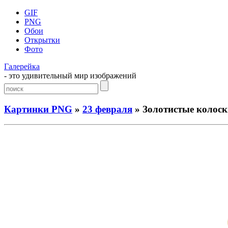
GIF
PNG
Обои
Открытки
Фото
Галерейка
- это удивительный мир изображений
Картинки PNG
»
23 февраля
» Золотистые колос