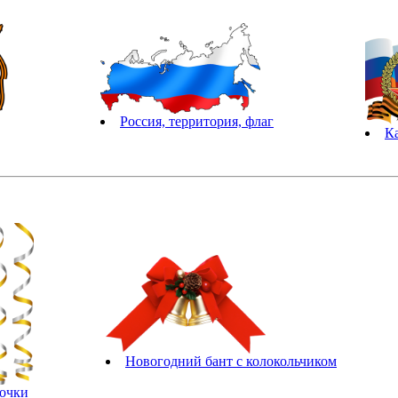
Россия, территория, флаг
К
Новогодний бант с колокольчиком
очки